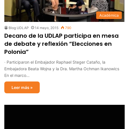
Académica
Blog UDLAP
14 mayo, 2015
790
Decano de la UDLAP participa en mesa
de debate y reflexión “Elecciones en
Polonia”
· Participaron el Embajador Raphael Steger Cataño, la
Embajadora Beata Wojna y la Dra. Martha Ochman Ikanowics
En el marco…
Leer más »