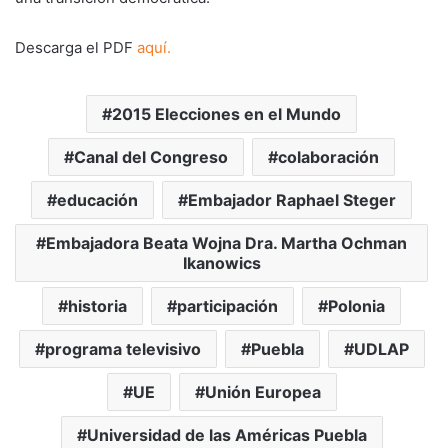
Descarga el PDF
aquí.
2015 Elecciones en el Mundo
Canal del Congreso
colaboración
educación
Embajador Raphael Steger
Embajadora Beata Wojna Dra. Martha Ochman
Ikanowics
historia
participación
Polonia
programa televisivo
Puebla
UDLAP
UE
Unión Europea
Universidad de las Américas Puebla