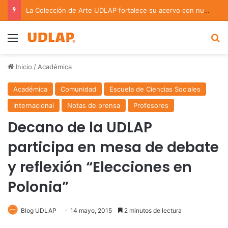
La Colección de Arte UDLAP fortalece su acervo con nuevas obras de artistas emergentes y consolidados
Menu
B
Inicio
/
Académica
Académica
Comunidad
Escuela de Ciencias Sociales
Internacional
Notas de prensa
Profesores
Decano de la UDLAP
participa en mesa de debate
y reflexión “Elecciones en
Polonia”
Blog UDLAP
14 mayo, 2015
2 minutos de lectura