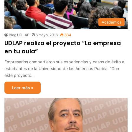
Académica
Blog UDLAP
6 mayo, 2016
834
UDLAP realiza el proyecto “La empresa
en tu aula”
Empresarios compartieron sus experiencias y casos de éxito a
estudiantes de la Universidad de las Américas Puebla. “Con
este proyecto…
Leer más »