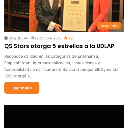
Academia
Blog UDLAP
22 octubre, 2013
926
QS Stars otorga 5 estrellas a la UDLAP
Reconoce calidad en las categorías de Enseñanza,
Empleabilidad, Internacionalización, Instalaciones y
Accesibilidad La calificadora británica Quacquarelli Symonds
(QS) otorgó a…
Leer más »