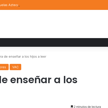
elas Aztecas UDLAP jugará el Mundial de Flag Football en Alemania
a de enseñar a los hijos a leer
ores
VAC
e enseñar a los
2 minutos de lectura