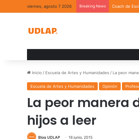
viernes, agosto 7 2026
Breaking News
Coach de Escu
Inicio
/
Escuela de Artes y Humanidades
/
La peor maner
Escuela de Artes y Humanidades
Opinión
Profes
La peor manera d
hijos a leer
Blog UDLAP
16 junio, 2015