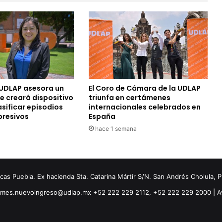
UDLAP asesora un
El Coro de Cámara de la UDLAP
e creará dispositivo
triunfa en certámenes
sificar episodios
internacionales celebrados en
presivos
España
hace 1 semana
s Puebla. Ex hacienda Sta. Catarina Mártir S/N. San Andrés Cholula, 
ormes.nuevoingreso@udlap.mx +52 222 229 2112, +52 222 229 2000 |
A