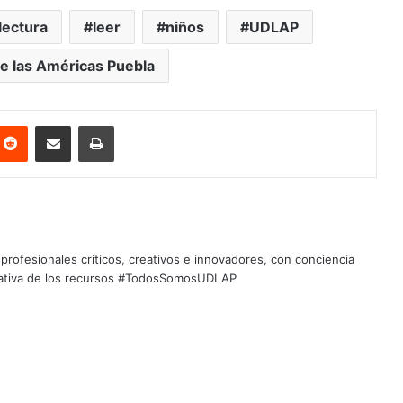
lectura
leer
niños
UDLAP
e las Américas Puebla
nterest
Reddit
Share via Email
Print
profesionales críticos, creativos e innovadores, con conciencia
quitativa de los recursos #TodosSomosUDLAP