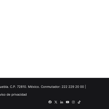
Puebla. C.P. 72810. México. Conmutador: 222 229 20 00 |
viso de privacidad
Facebook
X
LinkedIn
YouTube
Instagram
TikTok
Threads