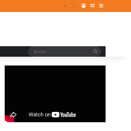
Log In
Random Article
Sidebar
Buscar