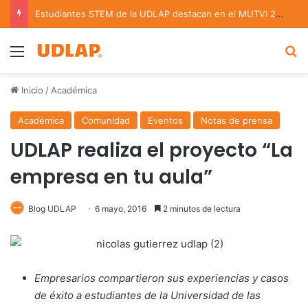
Estudiantes STEM de la UDLAP destacan en el MUTVI 2026
Menu
B
Inicio
/
Académica
Académica
Comunidad
Eventos
Notas de prensa
UDLAP realiza el proyecto “La
empresa en tu aula”
Blog UDLAP
6 mayo, 2016
2 minutos de lectura
Empresarios compartieron sus experiencias y casos
de éxito a estudiantes de la Universidad de las