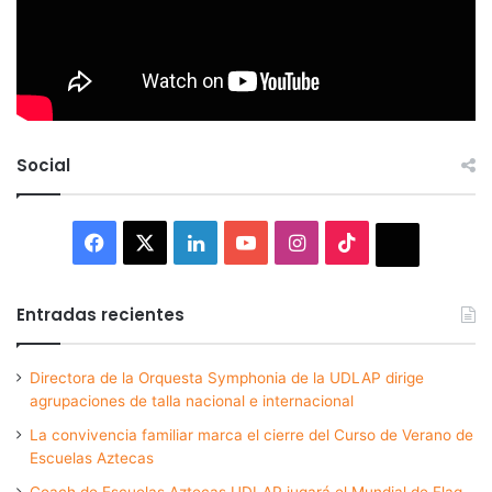
Social
Facebook
X
LinkedIn
YouTube
Instagram
TikTok
Thread
Entradas recientes
Directora de la Orquesta Symphonia de la UDLAP dirige
agrupaciones de talla nacional e internacional
La convivencia familiar marca el cierre del Curso de Verano de
Escuelas Aztecas
Coach de Escuelas Aztecas UDLAP jugará el Mundial de Flag