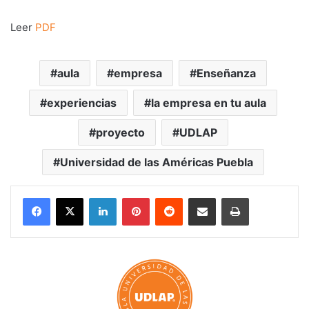
Leer
PDF
aula
empresa
Enseñanza
experiencias
la empresa en tu aula
proyecto
UDLAP
Universidad de las Américas Puebla
LinkedIn
Pinterest
Reddit
Share via Email
Print