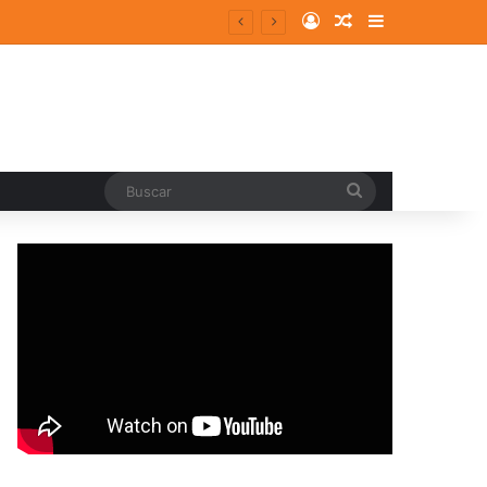
Log In
Random Article
Sidebar
entes y consolidados
Buscar