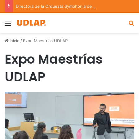
Directora de la Orquesta Symphonia de la UDLAP dirige agrupaciones de talla nacional e internacional
Menu
B
Inicio
/
Expo Maestrías UDLAP
Expo Maestrías
UDLAP