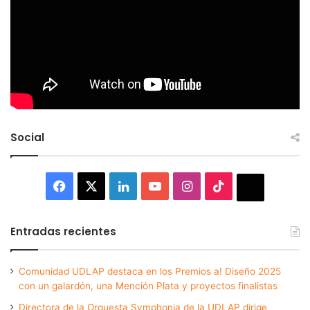
Social
Facebook
X
LinkedIn
YouTube
Instagram
TikTok
Thread
Entradas recientes
Comunidad UDLAP destaca en los Premios a! Diseño 2025
con un galardón, una Mención Plata y proyectos finalistas
Directora de la Orquesta Symphonia de la UDLAP dirige