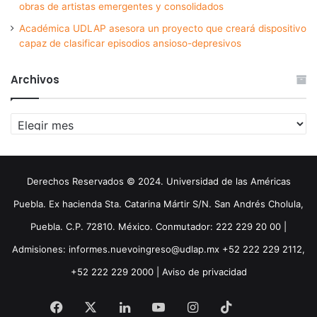
obras de artistas emergentes y consolidados
Académica UDLAP asesora un proyecto que creará dispositivo
capaz de clasificar episodios ansioso-depresivos
Archivos
Archivos
Derechos Reservados © 2024. Universidad de las Américas
Puebla. Ex hacienda Sta. Catarina Mártir S/N. San Andrés Cholula,
Puebla. C.P. 72810. México. Conmutador: 222 229 20 00 |
Admisiones: informes.nuevoingreso@udlap.mx +52 222 229 2112,
+52 222 229 2000 |
Aviso de privacidad
Facebook
X
LinkedIn
YouTube
Instagram
TikTok
Threa