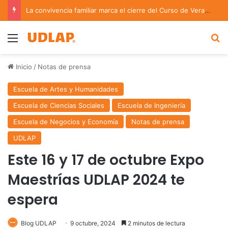
La convivencia familiar marca el cierre del Curso de Verano de Escuelas Aztecas
Menu
B
Inicio
/
Notas de prensa
Escuela de Artes y Humanidades
Escuela de Ciencias Sociales
Escuela de Ingeniería
Escuela de Negocios y Economía
Notas de prensa
UDLAP
Este 16 y 17 de octubre Expo
Maestrías UDLAP 2024 te
espera
Blog UDLAP
9 octubre, 2024
2 minutos de lectura