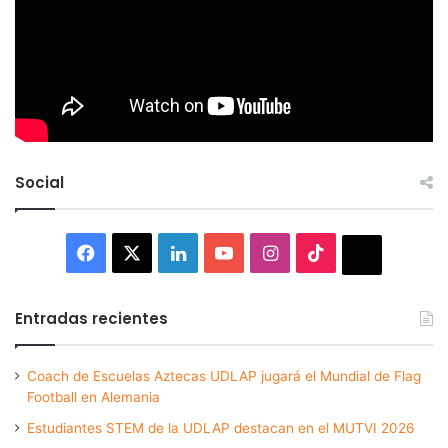
Social
Facebook
X
LinkedIn
YouTube
Instagram
TikTok
Thread
Entradas recientes
Coach de Escuelas Aztecas UDLAP jugará el Mundial de Flag
Football en Alemania
Estudiantes STEM de la UDLAP destacan en el MUTVI 2026