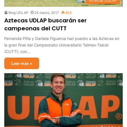
Aztecas UDLAP
Blog UDLAP
24 marzo, 2017
853
Aztecas UDLAP buscarán ser
campeonas del CUTT
Fernanda Piña y Daniela Figueroa han puesto a las Aztecas en
la gran final del Campeonato Universitario Telmex-Telcel
(CUTT); con…
Leer más »