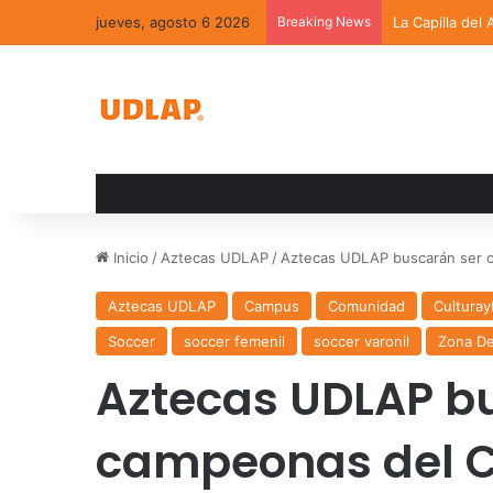
jueves, agosto 6 2026
Breaking News
La Capilla del
Inicio
/
Aztecas UDLAP
/
Aztecas UDLAP buscarán ser 
Aztecas UDLAP
Campus
Comunidad
Cultura
Soccer
soccer femenil
soccer varonil
Zona De
Aztecas UDLAP b
campeonas del 