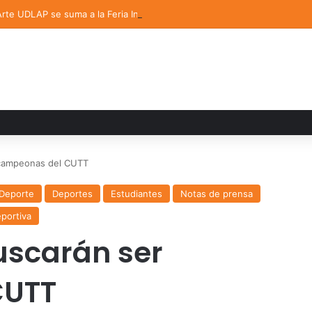
 Arte UDLAP se suma a la Feria Internacional del Libro en Puebla
campeonas del CUTT
yDeporte
Deportes
Estudiantes
Notas de prensa
portiva
uscarán ser
CUTT