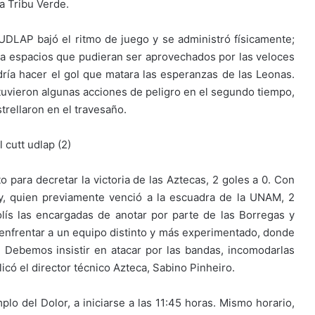
la Tribu Verde.
UDLAP bajó el ritmo de juego y se administró físicamente;
ra espacios que pudieran ser aprovechados por las veloces
ría hacer el gol que matara las esperanzas de las Leonas.
y tuvieron algunas acciones de peligro en el segundo tiempo,
trellaron en el travesaño.
o para decretar la victoria de las Aztecas, 2 goles a 0. Con
y, quien previamente venció a la escuadra de la UNAM, 2
olís las encargadas de anotar por parte de las Borregas y
 enfrentar a un equipo distinto y más experimentado, donde
 Debemos insistir en atacar por las bandas, incomodarlas
icó el director técnico Azteca, Sabino Pinheiro.
lo del Dolor, a iniciarse a las 11:45 horas. Mismo horario,