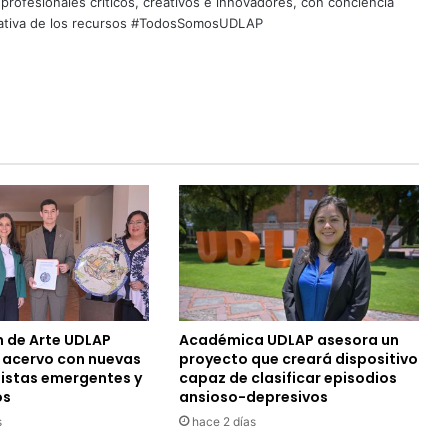
profesionales críticos, creativos e innovadores, con conciencia
quitativa de los recursos #TodosSomosUDLAP
n de Arte UDLAP
Académica UDLAP asesora un
u acervo con nuevas
proyecto que creará dispositivo
tistas emergentes y
capaz de clasificar episodios
os
ansioso-depresivos
s
hace 2 días