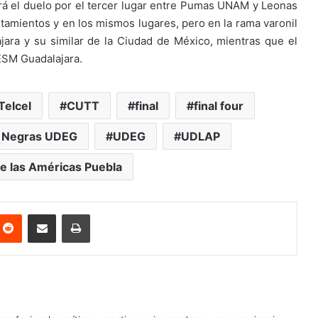
rá el duelo por el tercer lugar entre Pumas UNAM y Leonas
tamientos y en los mismos lugares, pero en la rama varonil
lajara y su similar de la Ciudad de México, mientras que el
TESM Guadalajara.
Telcel
CUTT
final
final four
 Negras UDEG
UDEG
UDLAP
e las Américas Puebla
nterest
Reddit
Share via Email
Print