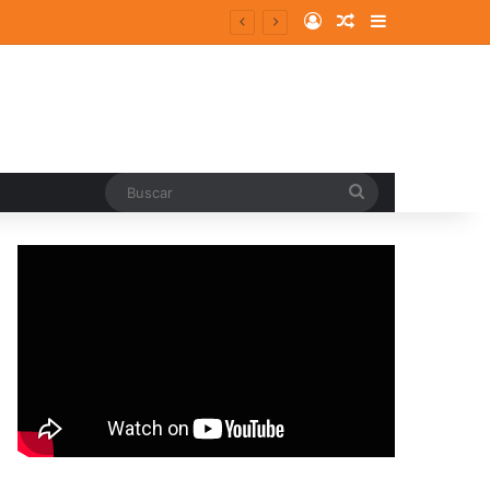
Log In
Random Article
Sidebar
Buscar