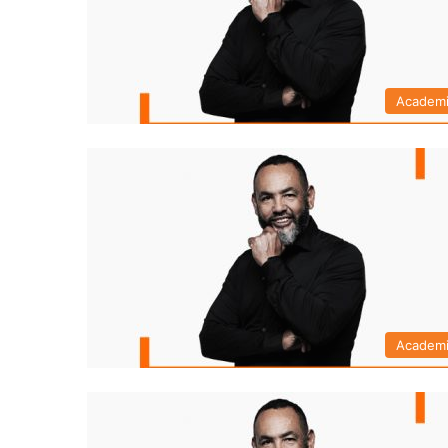
Academ
Academ