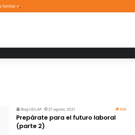
a familiar marca el cierre del Curso de Verano de Escuelas Aztecas
Blog UDLAP
27 agosto, 2021
899
Prepárate para el futuro laboral
(parte 2)