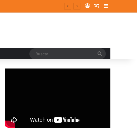
Log In
Random Article
Sidebar
Buscar