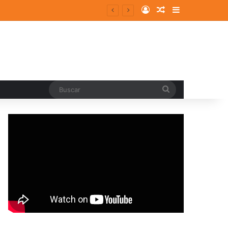
Log In
Random Article
Sidebar
Buscar