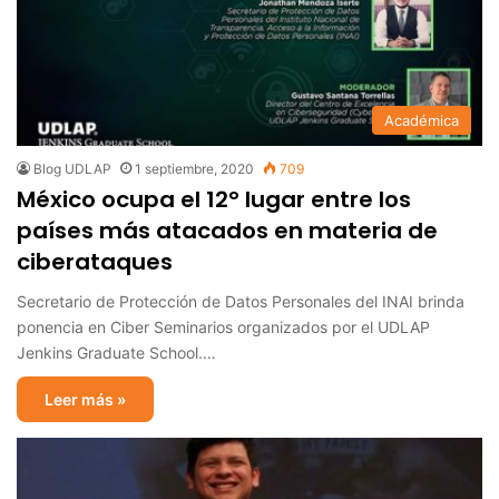
Académica
Blog UDLAP
1 septiembre, 2020
709
México ocupa el 12° lugar entre los
países más atacados en materia de
ciberataques
Secretario de Protección de Datos Personales del INAI brinda
ponencia en Ciber Seminarios organizados por el UDLAP
Jenkins Graduate School.…
Leer más »