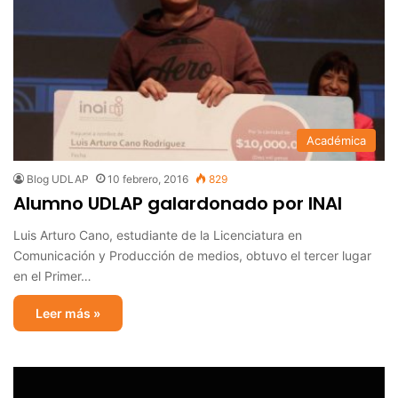
Académica
Blog UDLAP
10 febrero, 2016
829
Alumno UDLAP galardonado por INAI
Luis Arturo Cano, estudiante de la Licenciatura en
Comunicación y Producción de medios, obtuvo el tercer lugar
en el Primer…
Leer más »