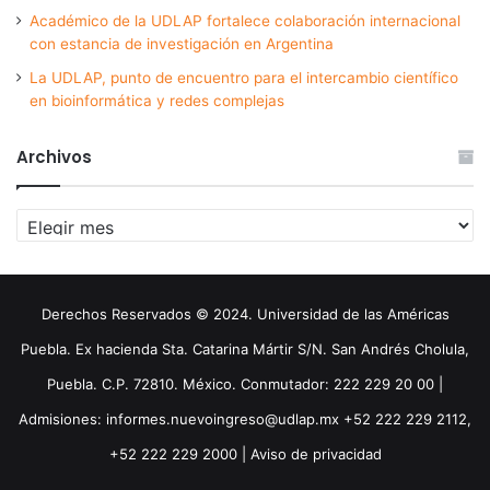
Académico de la UDLAP fortalece colaboración internacional
con estancia de investigación en Argentina
La UDLAP, punto de encuentro para el intercambio científico
en bioinformática y redes complejas
Archivos
Archivos
Derechos Reservados © 2024. Universidad de las Américas
Puebla. Ex hacienda Sta. Catarina Mártir S/N. San Andrés Cholula,
Puebla. C.P. 72810. México. Conmutador: 222 229 20 00 |
Admisiones: informes.nuevoingreso@udlap.mx +52 222 229 2112,
+52 222 229 2000 |
Aviso de privacidad