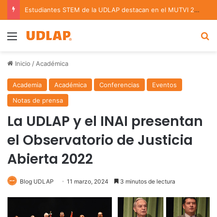
Estudiantes STEM de la UDLAP destacan en el MUTVI 2026
Menu
B
Inicio
/
Académica
Academia
Académica
Conferencias
Eventos
Notas de prensa
La UDLAP y el INAI presentan
el Observatorio de Justicia
Abierta 2022
Blog UDLAP
11 marzo, 2024
3 minutos de lectura