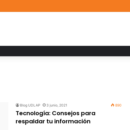
a familiar marca el cierre del Curso de Verano de Escuelas Aztecas
Blog UDLAP
3 junio, 2021
890
Tecnología: Consejos para
respaldar tu información