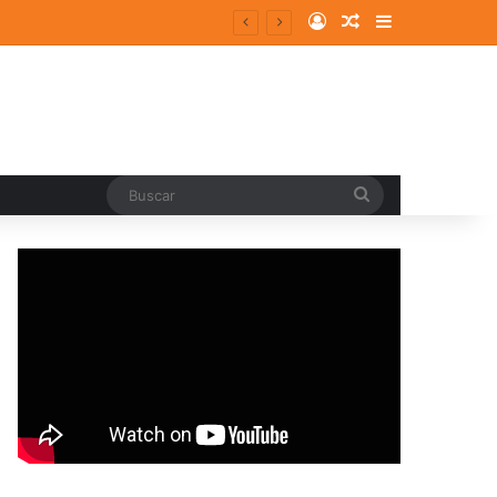
Log In
Random Article
Sidebar
Buscar