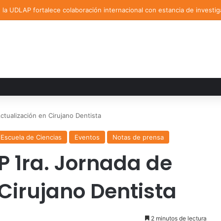
la UDLAP fortalece colaboración internacional con estancia de investig
tualización en Cirujano Dentista
Escuela de Ciencias
Eventos
Notas de prensa
P 1ra. Jornada de
Cirujano Dentista
2 minutos de lectura