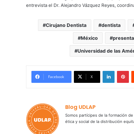
entrevista el Dr. Alejandro Vázquez Reyes, coordina
Cirujano Dentista
dentista
México
presenta
Universidad de las Amé
LinkedIn
Pi
Facebook
X
Blog UDLAP
Somos partícipes de la formación de 
ética y social de la distribución e