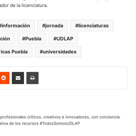
dor de la licenciatura.
información
jornada
licenciaturas
ción
Puebla
UDLAP
ricas Puebla
universidades
nterest
Reddit
Share via Email
Print
profesionales críticos, creativos e innovadores, con conciencia
quitativa de los recursos #TodosSomosUDLAP