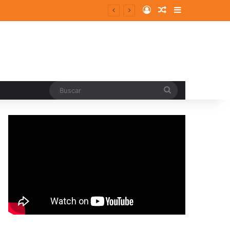
Log In
Random Article
Sidebar
Buscar