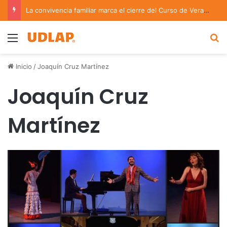
La convivencia familiar marca el cierre del Curso de Verano de Escuelas Aztecas
Menu
B
Inicio
/
Joaquín Cruz Martínez
Joaquín Cruz
Martínez