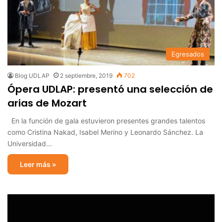
Egresados
Blog UDLAP
2 septiembre, 2019
702
Ópera UDLAP: presentó una selección de
arias de Mozart
En la función de gala estuvieron presentes grandes talentos
como Cristina Nakad, Isabel Merino y Leonardo Sánchez. La
Universidad…
Leer más »