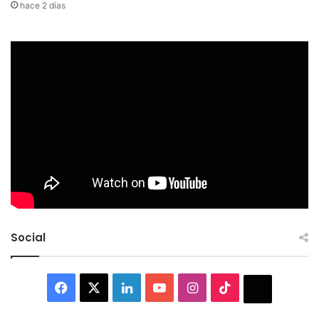
hace 2 días
Social
Facebook
X
LinkedIn
YouTube
Instagram
TikTok
Thread