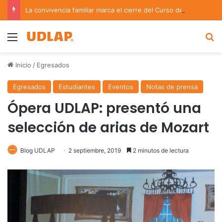
La convivencia familiar marca el cierre del Curso de Verano de Escuelas Aztecas
Menu
B
Inicio
/
Egresados
Egresados
Estudiantes
Eventos
Notas de prensa
Ópera UDLAP: presentó una
selección de arias de Mozart
Blog UDLAP
2 septiembre, 2019
2 minutos de lectura