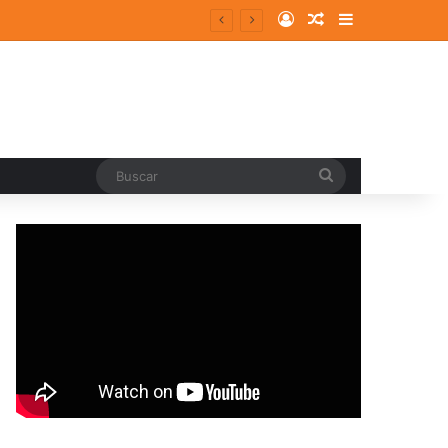
Log In
Random Article
Sidebar
Buscar