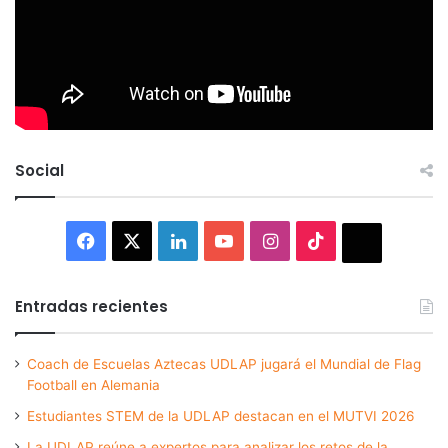
Social
Facebook
X
LinkedIn
YouTube
Instagram
TikTok
Thread
Entradas recientes
Coach de Escuelas Aztecas UDLAP jugará el Mundial de Flag
Football en Alemania
Estudiantes STEM de la UDLAP destacan en el MUTVI 2026
La UDLAP reúne a expertos para analizar los retos de la