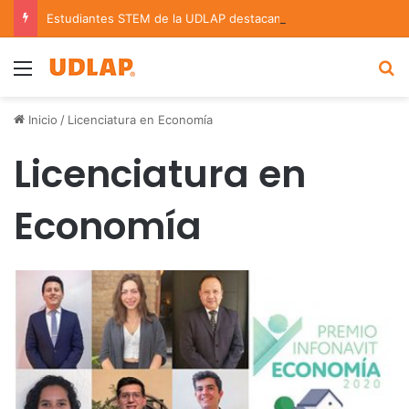
Estudiantes STEM de la UDLAP destacan en el MUTVI 2026
Menu
B
Inicio
/
Licenciatura en Economía
Licenciatura en
Economía