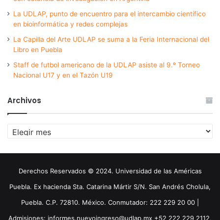
La UDLAP, punto de encuentro para el intercambio científico
en bioinformática y redes complejas
La Capilla del Arte UDLAP se suma a la Feria Internacional del
Libro en Puebla
Staff de futbol americano de la UDLAP asiste al 9.º Torneo
Nacional U17 y en el Tazón U19
Archivos
Archivos
Derechos Reservados © 2024. Universidad de las Américas
Puebla. Ex hacienda Sta. Catarina Mártir S/N. San Andrés Cholula,
Puebla. C.P. 72810. México. Conmutador: 222 229 20 00 |
Admisiones: informes.nuevoingreso@udlap.mx +52 222 229 2112,