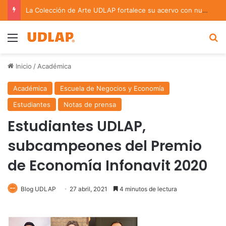
La Colección de Arte UDLAP fortalece su acervo con nuevas obras de artistas emergentes y consolidados
Menu
B
Inicio
/
Académica
Académica
Escuela de Negocios y Economía
Estudiantes
Notas de prensa
Estudiantes UDLAP,
subcampeones del Premio
de Economía Infonavit 2020
Blog UDLAP
27 abril, 2021
4 minutos de lectura