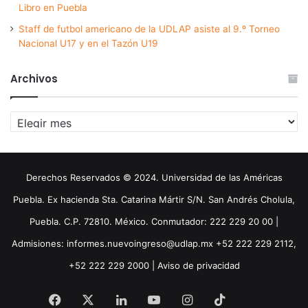
Libro en Puebla
Staff de futbol americano de la UDLAP asiste al 9.º Torneo
Nacional U17 y en el Tazón U19
Archivos
Archivos
Derechos Reservados © 2024. Universidad de las Américas
Puebla. Ex hacienda Sta. Catarina Mártir S/N. San Andrés Cholula,
Puebla. C.P. 72810. México. Conmutador: 222 229 20 00 |
Admisiones: informes.nuevoingreso@udlap.mx +52 222 229 2112,
+52 222 229 2000 |
Aviso de privacidad
Facebook
X
LinkedIn
YouTube
Instagram
TikTok
Threa