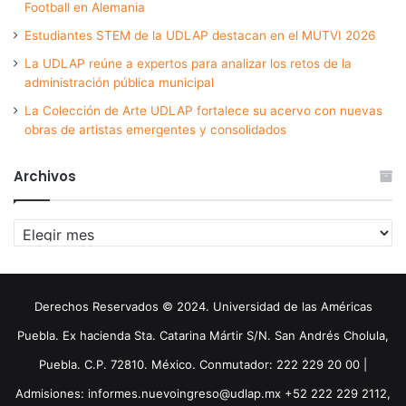
Football en Alemania
Estudiantes STEM de la UDLAP destacan en el MUTVI 2026
La UDLAP reúne a expertos para analizar los retos de la
administración pública municipal
La Colección de Arte UDLAP fortalece su acervo con nuevas
obras de artistas emergentes y consolidados
Archivos
Archivos
Derechos Reservados © 2024. Universidad de las Américas
Puebla. Ex hacienda Sta. Catarina Mártir S/N. San Andrés Cholula,
Puebla. C.P. 72810. México. Conmutador: 222 229 20 00 |
Admisiones: informes.nuevoingreso@udlap.mx +52 222 229 2112,