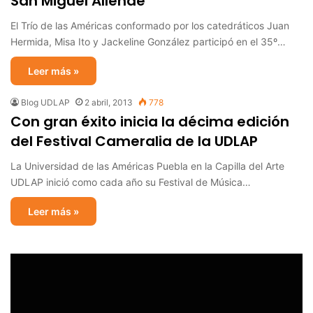
San Miguel Allende
El Trío de las Américas conformado por los catedráticos Juan
Hermida, Misa Ito y Jackeline González participó en el 35º…
Leer más »
Blog UDLAP
2 abril, 2013
778
Con gran éxito inicia la décima edición
del Festival Cameralia de la UDLAP
La Universidad de las Américas Puebla en la Capilla del Arte
UDLAP inició como cada año su Festival de Música…
Leer más »