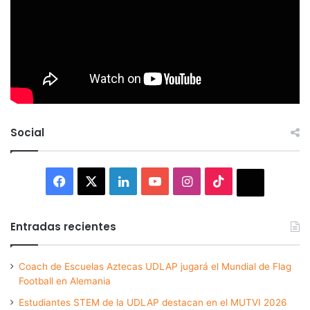
Social
Facebook
X
LinkedIn
YouTube
Instagram
TikTok
Thread
Entradas recientes
Coach de Escuelas Aztecas UDLAP jugará el Mundial de Flag
Football en Alemania
Estudiantes STEM de la UDLAP destacan en el MUTVI 2026