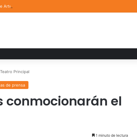
de Arte UDLAP fortalece su acervo con nuevas obras de artistas emerg
eatro Principal
as de prensa
s conmocionarán el
1 minuto de lectura