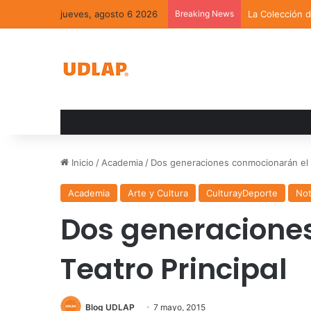
jueves, agosto 6 2026
Breaking News
La Colección 
Inicio
/
Academia
/
Dos generaciones conmocionarán el T
Academia
Arte y Cultura
CulturayDeporte
Not
Dos generacione
Teatro Principal
Blog UDLAP
7 mayo, 2015