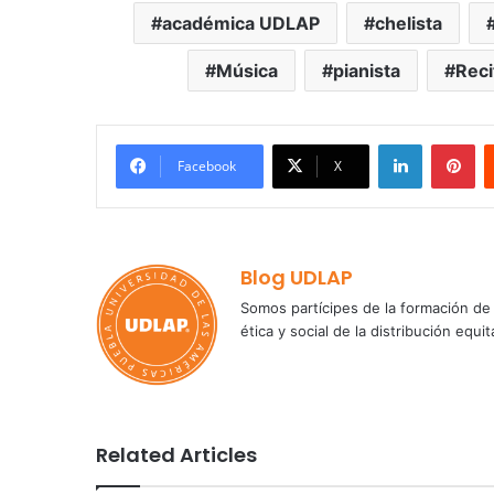
académica UDLAP
chelista
Música
pianista
Reci
LinkedIn
Pi
Facebook
X
Blog UDLAP
Somos partícipes de la formación de 
ética y social de la distribución e
Related Articles