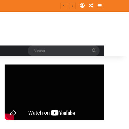
Log In
Random Article
Sidebar
entes y consolidados
Buscar