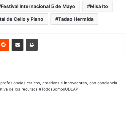
Festival Internacional 5 de Mayo
Misa Ito
tal de Cello y Piano
Tadao Hermida
nterest
Reddit
Share via Email
Print
profesionales críticos, creativos e innovadores, con conciencia
quitativa de los recursos #TodosSomosUDLAP