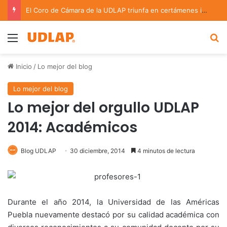
El Coro de Cámara de la UDLAP triunfa en certámenes internacionales celebrados en España
Menu
B
Inicio
/
Lo mejor del blog
Lo mejor del blog
Lo mejor del orgullo UDLAP
2014: Académicos
Blog UDLAP
30 diciembre, 2014
4 minutos de lectura
Durante el año 2014, la Universidad de las Américas
Puebla nuevamente destacó por su calidad académica con