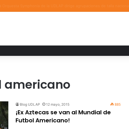
a familiar marca el cierre del Curso de Verano de Escuelas Aztecas
l americano
Blog UDLAP
12 mayo, 2015
885
¡Ex Aztecas se van al Mundial de
Futbol Americano!