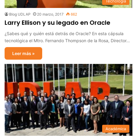
Tecnología
Blog UDLAP
20 marzo, 2017
662
Larry Ellison y su legado en Oracle
¿Sabes qué y quién está detrás de Oracle? En esta cápsula
tecnológica el Mtro. Fernando Thompson de la Rosa, Director…
Leer más »
Académica