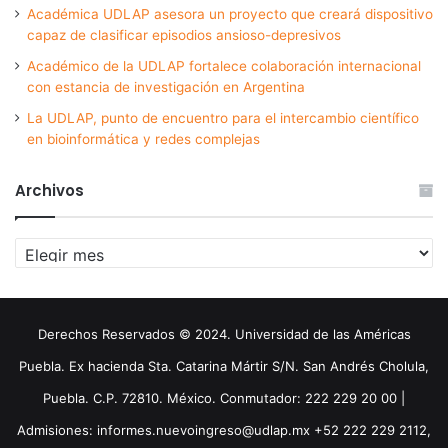
Académica UDLAP asesora un proyecto que creará dispositivo
capaz de clasificar episodios ansioso-depresivos
Académico de la UDLAP fortalece colaboración internacional
con estancia de investigación en Argentina
La UDLAP, punto de encuentro para el intercambio científico
en bioinformática y redes complejas
Archivos
Archivos
Derechos Reservados © 2024. Universidad de las Américas
Puebla. Ex hacienda Sta. Catarina Mártir S/N. San Andrés Cholula,
Puebla. C.P. 72810. México. Conmutador: 222 229 20 00 |
Admisiones: informes.nuevoingreso@udlap.mx +52 222 229 2112,