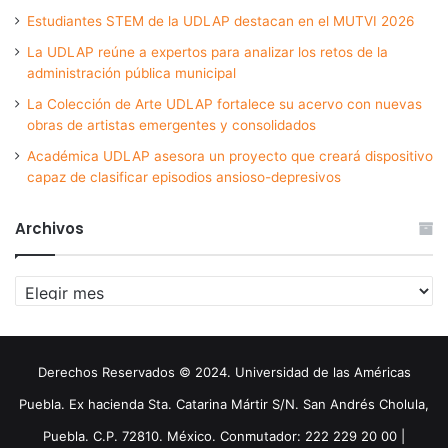
Estudiantes STEM de la UDLAP destacan en el MUTVI 2026
La UDLAP reúne a expertos para analizar los retos de la
administración pública municipal
La Colección de Arte UDLAP fortalece su acervo con nuevas
obras de artistas emergentes y consolidados
Académica UDLAP asesora un proyecto que creará dispositivo
capaz de clasificar episodios ansioso-depresivos
Archivos
Archivos
Derechos Reservados © 2024. Universidad de las Américas
Puebla. Ex hacienda Sta. Catarina Mártir S/N. San Andrés Cholula,
Puebla. C.P. 72810. México. Conmutador: 222 229 20 00 |