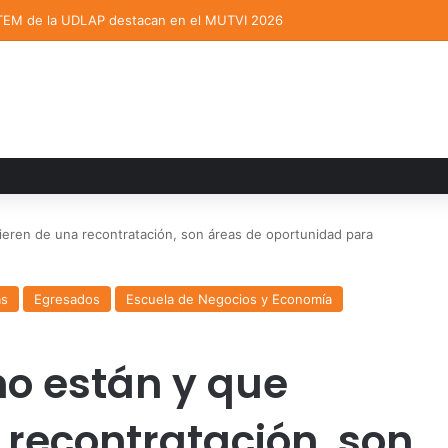
TEM de la UDLAP destacan en el MUTVI 2026
eren de una recontratación, son áreas de oportunidad para
as
Egresados
Escuela de Negocios y Economía
o están y que
 recontratación, son