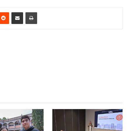
nterest
Reddit
Share via Email
Print