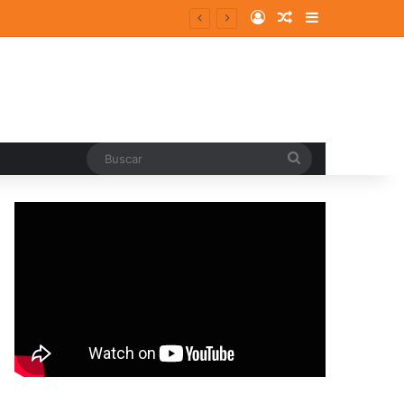
Log In
Random Article
Sidebar
Buscar