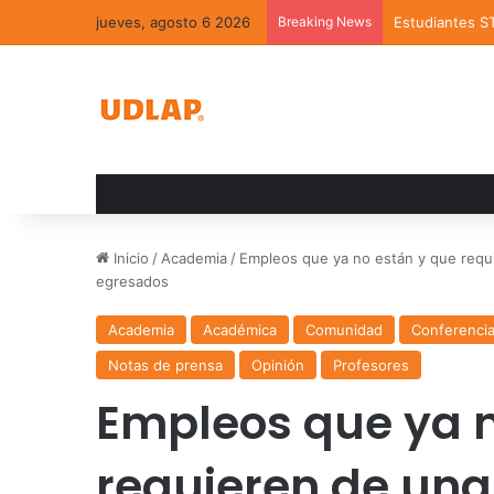
jueves, agosto 6 2026
Breaking News
Estudiantes S
Inicio
/
Academia
/
Empleos que ya no están y que requi
egresados
Academia
Académica
Comunidad
Conferenci
Notas de prensa
Opinión
Profesores
Empleos que ya n
requieren de una