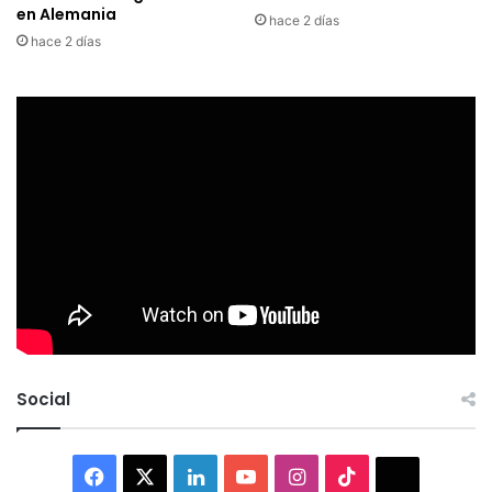
en Alemania
hace 2 días
hace 2 días
Social
Facebook
X
LinkedIn
YouTube
Instagram
TikTok
Thread