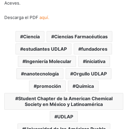
Aceves.
Descarga el PDF
aquí.
Ciencia
Ciencias Farmacéuticas
estudiantes UDLAP
fundadores
Ingeniería Molecular
iniciativa
nanotecnología
Orgullo UDLAP
promoción
Química
Student Chapter de la American Chemical
Society en México y Latinoamérica
UDLAP