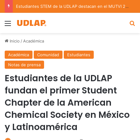
Estudiantes STEM de la UDLAP destacan en el MUTVI 2026
Menu
B
Inicio
/
Académica
Académica
Comunidad
Estudiantes
Notas de prensa
Estudiantes de la UDLAP
fundan el primer Student
Chapter de la American
Chemical Society en México
y Latinoamérica