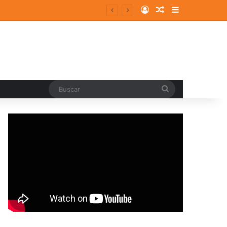
Log In
Random Article
Sidebar
Buscar