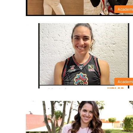
Academ
Academ