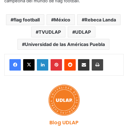
campeona del mundo de flag football.
flag football
México
Rebeca Landa
TVUDLAP
UDLAP
Universidad de las Américas Puebla
LinkedIn
Pinterest
Reddit
Share via Email
Print
Blog UDLAP