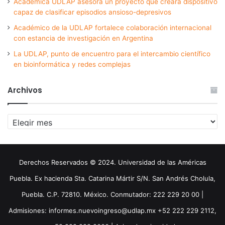
Académica UDLAP asesora un proyecto que creará dispositivo
capaz de clasificar episodios ansioso-depresivos
Académico de la UDLAP fortalece colaboración internacional
con estancia de investigación en Argentina
La UDLAP, punto de encuentro para el intercambio científico
en bioinformática y redes complejas
Archivos
Archivos
Derechos Reservados © 2024. Universidad de las Américas
Puebla. Ex hacienda Sta. Catarina Mártir S/N. San Andrés Cholula,
Puebla. C.P. 72810. México. Conmutador: 222 229 20 00 |
Admisiones: informes.nuevoingreso@udlap.mx +52 222 229 2112,