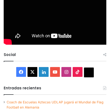
Social
Facebook
X
LinkedIn
YouTube
Instagram
TikTok
Thread
Entradas recientes
Coach de Escuelas Aztecas UDLAP jugará el Mundial de Flag
Football en Alemania