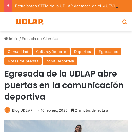
Estudiantes STEM de la UDLAP destacan en el MUTVI 2026
Menu
B
Inicio
/
Escuela de Ciencias
Comunidad
CulturayDeporte
Deportes
Egresados
Notas de prensa
Zona Deportiva
Egresada de la UDLAP abre
puertas en la comunicación
deportiva
Blog UDLAP
16 febrero, 2023
2 minutos de lectura