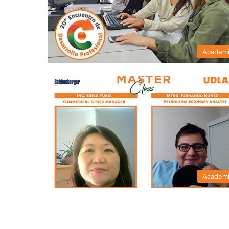
Academ
Academ