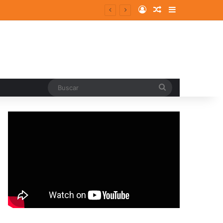
Log In
Random Article
Sidebar
entes y consolidados
Buscar