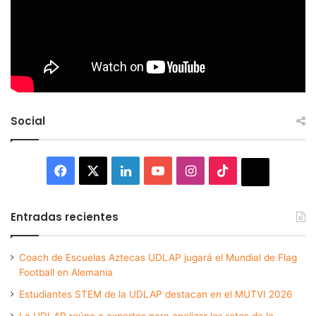
Social
Facebook
X
LinkedIn
YouTube
Instagram
TikTok
Thread
Entradas recientes
Coach de Escuelas Aztecas UDLAP jugará el Mundial de Flag
Football en Alemania
Estudiantes STEM de la UDLAP destacan en el MUTVI 2026
La UDLAP reúne a expertos para analizar los retos de la