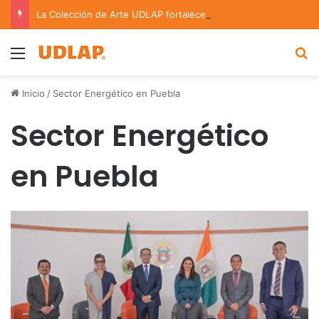
La Colección de Arte UDLAP fortalece su acervo con nuevas obras de artistas emergentes y consolidados
Menu
B
Inicio
/
Sector Energético en Puebla
Sector Energético
en Puebla