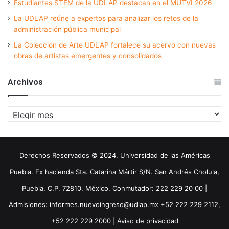
Estudiantes STEM de la UDLAP destacan en el MUTVI 2026
La UDLAP reúne a expertos para analizar los retos de la
administración pública municipal
La Colección de Arte UDLAP fortalece su acervo con nuevas
obras de artistas emergentes y consolidados
Archivos
Archivos
Derechos Reservados © 2024. Universidad de las Américas
Puebla. Ex hacienda Sta. Catarina Mártir S/N. San Andrés Cholula,
Puebla. C.P. 72810. México. Conmutador: 222 229 20 00 |
Admisiones: informes.nuevoingreso@udlap.mx +52 222 229 2112,
+52 222 229 2000 |
Aviso de privacidad