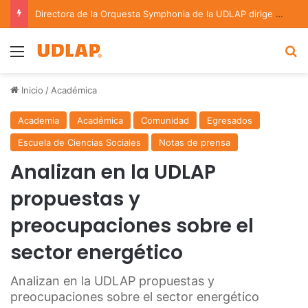
Directora de la Orquesta Symphonia de la UDLAP dirige agrupaciones de talla nacional e internacional
Menu
B
Inicio
/
Académica
Academia
Académica
Comunidad
Egresados
Escuela de Ciencias Sociales
Notas de prensa
Analizan en la UDLAP
propuestas y
preocupaciones sobre el
sector energético
Analizan en la UDLAP propuestas y
preocupaciones sobre el sector energético