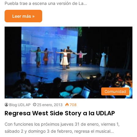
Puebla trae a escena una versión de La…
Leer más »
Comunidad
Blog UDLAP
25 enero, 2013
708
Regresa West Side Story a la UDLAP
Con funciones los próximos jueves 31 de enero, viernes 1,
sábado 2 y domingo 3 de febrero, regresa el musical…