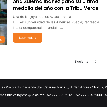
Ana Zulema Ibáñez ganó su última
medalla del año con la Tribu Verde
Una de las joyas de los Aztecas de la
UDLAP (Universidad de las Américas Puebla) regresó a
la alta competencia mundial al…
Leer más »
as
Siguiente
s Puebla. Ex hacienda Sta. Catarina Mártir S/N. San Andrés Cholula, 
ormes.nuevoingreso@udlap.mx +52 222 229 2112, +52 222 229 2000 |
A