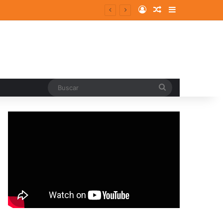
Log In
Random Article
Sidebar
Buscar