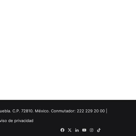
Puebla. C.P. 72810. México. Conmutador: 222 229 20 00 |
viso de privacidad
Facebook
X
LinkedIn
YouTube
Instagram
TikTok
Threads