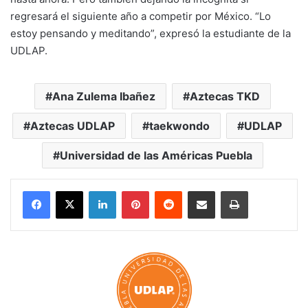
regresará el siguiente año a competir por México. “Lo
estoy pensando y meditando”, expresó la estudiante de la
UDLAP.
Ana Zulema Ibañez
Aztecas TKD
Aztecas UDLAP
taekwondo
UDLAP
Universidad de las Américas Puebla
LinkedIn
Pinterest
Reddit
Share via Email
Print