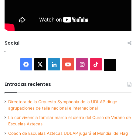
Social
Facebook
X
LinkedIn
YouTube
Instagram
TikTok
Thread
Entradas recientes
Directora de la Orquesta Symphonia de la UDLAP dirige
agrupaciones de talla nacional e internacional
La convivencia familiar marca el cierre del Curso de Verano de
Escuelas Aztecas
Coach de Escuelas Aztecas UDLAP jugará el Mundial de Flag