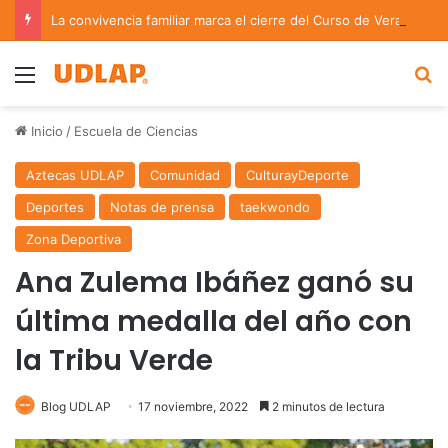
La convivencia familiar marca el cierre del Curso de Verano de Escuelas Aztecas
Menu
B
Inicio
/
Escuela de Ciencias
Aztecas UDLAP
Comunidad
CulturayDeporte
Deportes
Notas de prensa
taekwondo
Zona Deportiva
Ana Zulema Ibáñez ganó su
última medalla del año con
la Tribu Verde
Blog UDLAP
17 noviembre, 2022
2 minutos de lectura