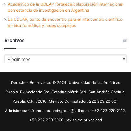
Académico de la UDLAP fortalece colaboración internacional
con estancia de investigación en Argentina
La UDLAP, punto de encuentro para el intercambio científico
en bioinformática y redes complejas
Archivos
Archivos
Derechos Reservados © 2024. Universidad de las Américas
Puebla. Ex hacienda Sta. Catarina Mártir S/N. San Andrés Cholula,
Puebla. C.P. 72810. México. Conmutador: 222 229 20 00 |
Admisiones: informes.nuevoingreso@udlap.mx +52 222 229 2112,
+52 222 229 2000 |
Aviso de privacidad