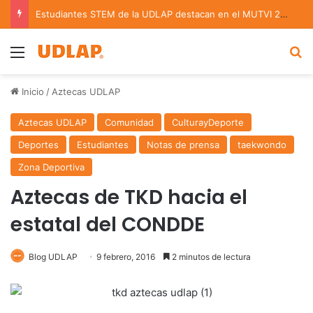
Estudiantes STEM de la UDLAP destacan en el MUTVI 2026
Menu
B
Inicio
/
Aztecas UDLAP
Aztecas UDLAP
Comunidad
CulturayDeporte
Deportes
Estudiantes
Notas de prensa
taekwondo
Zona Deportiva
Aztecas de TKD hacia el
estatal del CONDDE
Blog UDLAP
9 febrero, 2016
2 minutos de lectura