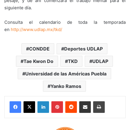
pesaje, y de ahí comenzará el trabajo mental para el
siguiente día.
Consulta el calendario de toda la temporada
en
http://www.udlap.mx/tkd/
CONDDE
Deportes UDLAP
Tae Kwon Do
TKD
UDLAP
Universidad de las Américas Puebla
Yanko Ramos
LinkedIn
Pinterest
Reddit
Share via Email
Print