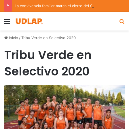
La convivencia familiar marca el cierre del Curso de Verano de Escuelas Aztecas
Menu
B
Inicio
/
Tribu Verde en Selectivo 2020
Tribu Verde en
Selectivo 2020