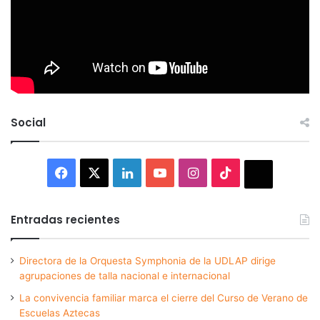
Social
Facebook
X
LinkedIn
YouTube
Instagram
TikTok
Thread
Entradas recientes
Directora de la Orquesta Symphonia de la UDLAP dirige
agrupaciones de talla nacional e internacional
La convivencia familiar marca el cierre del Curso de Verano de
Escuelas Aztecas