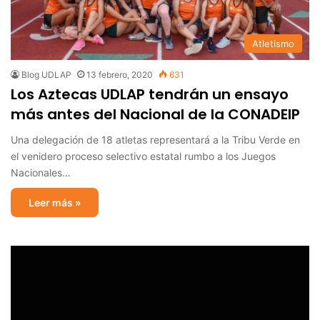
Atletismo
Blog UDLAP
13 febrero, 2020
631
Los Aztecas UDLAP tendrán un ensayo
más antes del Nacional de la CONADEIP
Una delegación de 18 atletas representará a la Tribu Verde en
el venidero proceso selectivo estatal rumbo a los Juegos
Nacionales…
Leer más »