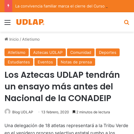
La convivencia familiar marca el cierre del Curso de Verano de Escuelas Aztecas
Menu
B
Inicio
/
Atletismo
Atletismo
Aztecas UDLAP
Comunidad
Deportes
Estudiantes
Eventos
Notas de prensa
Los Aztecas UDLAP tendrán
un ensayo más antes del
Nacional de la CONADEIP
Blog UDLAP
13 febrero, 2020
2 minutos de lectura
Una delegación de 18 atletas representará a la Tribu Verde
en el venidero proceso selectivo estatal rumbo a los