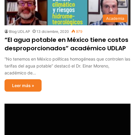
Academia
Blog UDLAP
13 diciembre, 2020
979
“El agua potable en México tiene costos
desproporcionados” académico UDLAP
“No tenemos en México políticas homogéneas que controlen las
tarifas del agua potable” destacó el Dr. Einar Moreno,
académico de…
Leer más »