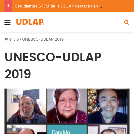
Estudiantes STEM de la UDLAP destacan en el MUTVI 2026
Menu
B
Inicio
/
UNESCO-UDLAP 2019
UNESCO-UDLAP
2019