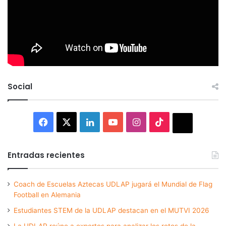
Social
Facebook
X
LinkedIn
YouTube
Instagram
TikTok
Thread
Entradas recientes
Coach de Escuelas Aztecas UDLAP jugará el Mundial de Flag
Football en Alemania
Estudiantes STEM de la UDLAP destacan en el MUTVI 2026
La UDLAP reúne a expertos para analizar los retos de la