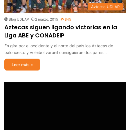
Aztecas UDLAP
Blog UDLAP
2 marzo, 2015
845
Aztecas siguen ligando victorias en la
Liga ABE y CONADEIP
En gira por el occidente y el norte del país los Aztecas de
baloncesto y voleibol varonil consiguieron dos pares…
Leer más »