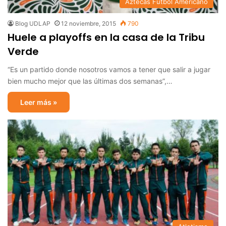
Aztecas Futbol Americano
Blog UDLAP
12 noviembre, 2015
790
Huele a playoffs en la casa de la Tribu
Verde
“Es un partido donde nosotros vamos a tener que salir a jugar
bien mucho mejor que las últimas dos semanas”,…
Leer más »