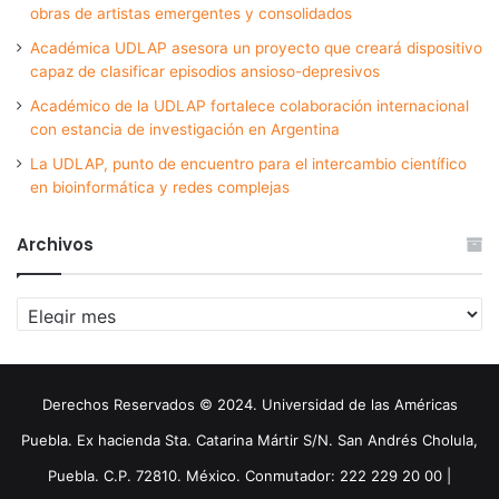
obras de artistas emergentes y consolidados
Académica UDLAP asesora un proyecto que creará dispositivo
capaz de clasificar episodios ansioso-depresivos
Académico de la UDLAP fortalece colaboración internacional
con estancia de investigación en Argentina
La UDLAP, punto de encuentro para el intercambio científico
en bioinformática y redes complejas
Archivos
Archivos
Derechos Reservados © 2024. Universidad de las Américas
Puebla. Ex hacienda Sta. Catarina Mártir S/N. San Andrés Cholula,
Puebla. C.P. 72810. México. Conmutador: 222 229 20 00 |