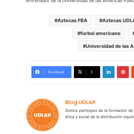
entrenador de la Universidad de las Américas Pueb
Aztecas FBA
Aztecas UDL
furbol americano
Universidad de las 
LinkedIn
Pi
Facebook
X
Blog UDLAP
Somos partícipes de la formación de 
ética y social de la distribución e