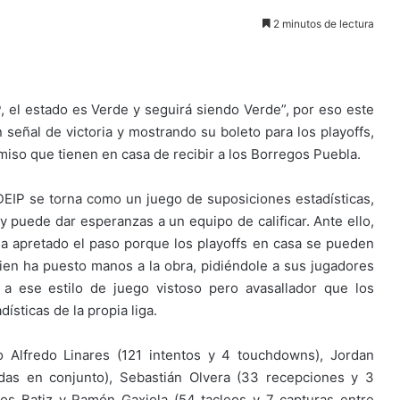
2 minutos de lectura
 el estado es Verde y seguirá siendo Verde”, por eso este
 señal de victoria y mostrando su boleto para los playoffs,
miso que tienen en casa de recibir a los Borregos Puebla.
IP se torna como un juego de suposiciones estadísticas,
oy puede dar esperanzas a un equipo de calificar. Ante ello,
 ha apretado el paso porque los playoffs en casa se pueden
ien ha puesto manos a la obra, pidiéndole a sus jugadores
r a ese estilo de juego vistoso pero avasallador que los
ísticas de la propia liga.
 Alfredo Linares (121 intentos y 4 touchdowns), Jordan
das en conjunto), Sebastián Olvera (33 recepciones y 3
los Batiz y Ramón Gaxiola (54 tacleos y 7 capturas entre