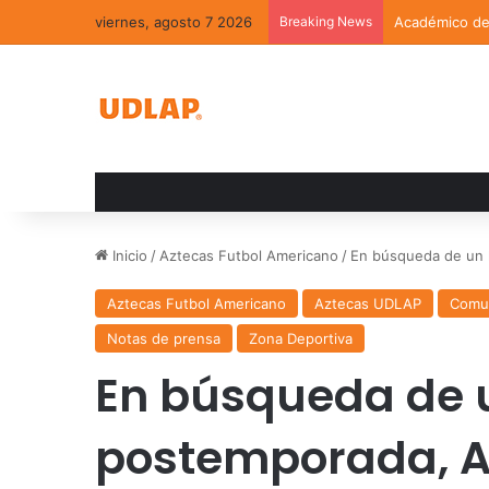
viernes, agosto 7 2026
Breaking News
Académico de 
Inicio
/
Aztecas Futbol Americano
/
En búsqueda de un 
Aztecas Futbol Americano
Aztecas UDLAP
Comu
Notas de prensa
Zona Deportiva
En búsqueda de u
postemporada, A