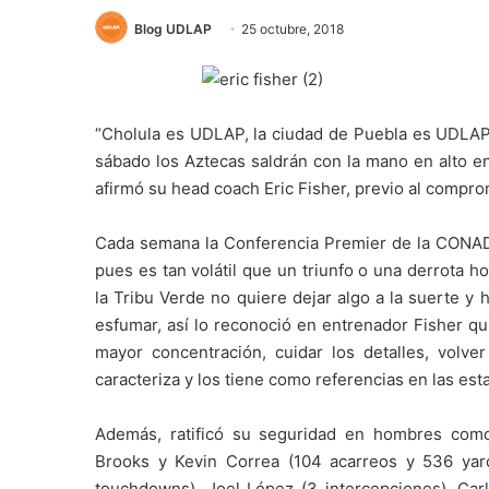
Blog UDLAP
25 octubre, 2018
“Cholula es UDLAP, la ciudad de Puebla es UDLAP,
sábado los Aztecas saldrán con la mano en alto en
afirmó su head coach Eric Fisher, previo al compro
Cada semana la Conferencia Premier de la CONADE
pues es tan volátil que un triunfo o una derrota h
la Tribu Verde no quiere dejar algo a la suerte y
esfumar, así lo reconoció en entrenador Fisher qu
mayor concentración, cuidar los detalles, volve
caracteriza y los tiene como referencias en las estad
Además, ratificó su seguridad en hombres como
Brooks y Kevin Correa (104 acarreos y 536 yar
touchdowns), Joel López (3 intercepciones), Car