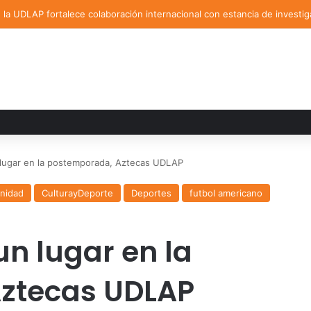
la UDLAP fortalece colaboración internacional con estancia de investig
lugar en la postemporada, Aztecas UDLAP
nidad
CulturayDeporte
Deportes
futbol americano
n lugar en la
ztecas UDLAP