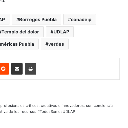
la.
AP
Borregos Puebla
conadeip
Templo del dolor
UDLAP
Américas Puebla
verdes
nterest
Reddit
Share via Email
Print
profesionales críticos, creativos e innovadores, con conciencia
quitativa de los recursos #TodosSomosUDLAP