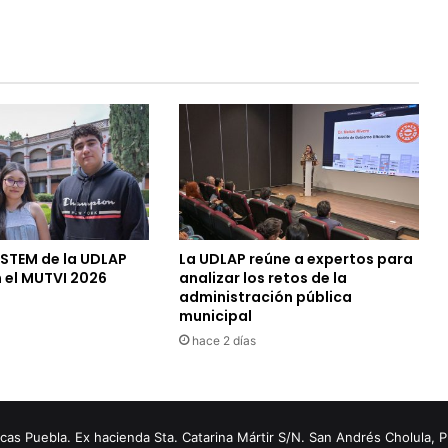
 STEM de la UDLAP
La UDLAP reúne a expertos para
 el MUTVI 2026
analizar los retos de la
administración pública
municipal
hace 2 días
s Puebla. Ex hacienda Sta. Catarina Mártir S/N. San Andrés Cholula, 