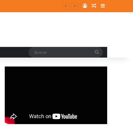
Log In
Random Article
Sidebar
Buscar